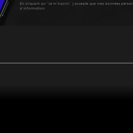
En cliquant sur "Je m'inscris", j’accepte que mes données personn
d’information.