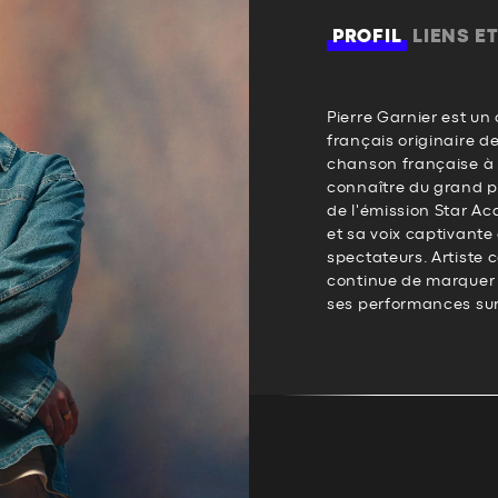
PROFIL
LIENS E
Pierre Garnier est un
français originaire d
chanson française à de
connaître du grand pu
de l'émission Star Ac
et sa voix captivante
spectateurs. Artiste 
continue de marquer 
ses performances sur