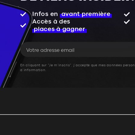
Infos en
avant première
Accès à des
places à gagner
En cliquant sur "Je m'inscris", j’accepte que mes données personn
d’information.