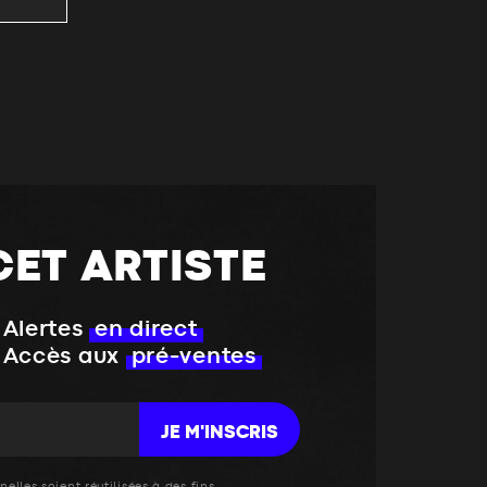
CET ARTISTE
Alertes
en direct
Accès aux
pré-ventes
JE M'INSCRIS
elles soient réutilisées à des fins