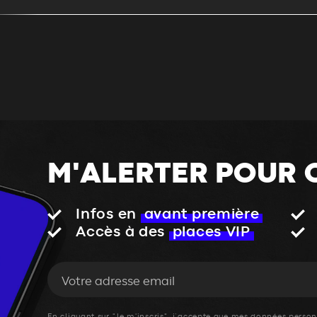
M'ALERTER POUR 
Infos en
avant première
Accès à des
places VIP
En cliquant sur "Je m'inscris", j’accepte que mes données personn