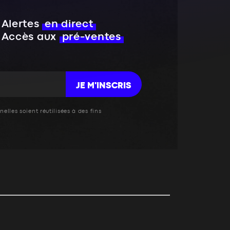
Alertes
en direct
Accès aux
pré-ventes
JE M'INSCRIS
elles soient réutilisées à des fins