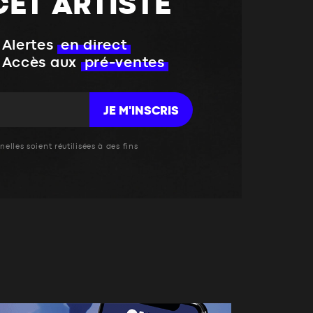
CET ARTISTE
Alertes
en direct
Accès aux
pré-ventes
JE M'INSCRIS
elles soient réutilisées à des fins