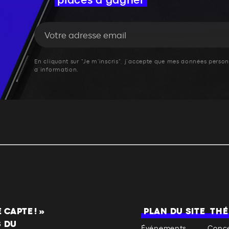
places à gagner
En cliquant sur "Je m'inscris", j’accepte que mes données personn
d’information.
CAPTE ! »
PLAN DU SITE
THÉ
S DU
Événements
Conce