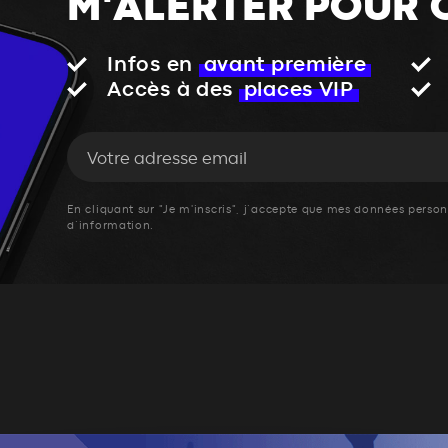
M'ALERTER POUR 
Infos en
avant première
Accès à des
places VIP
En cliquant sur "Je m'inscris", j’accepte que mes données personn
d’information.