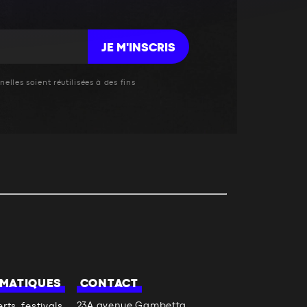
JE M'INSCRIS
elles soient réutilisées à des fins
MATIQUES
CONTACT
23A avenue Gambetta
rts, festivals