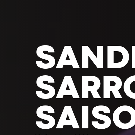
MARC
BRET 
TÊTE