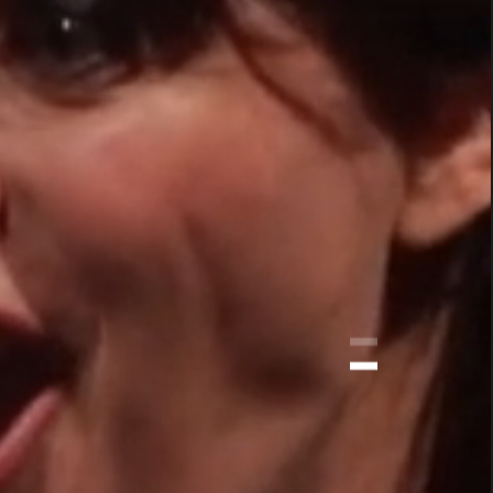
E LE
MA