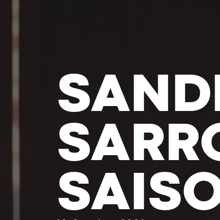
MARC
BRET 
TÊTE