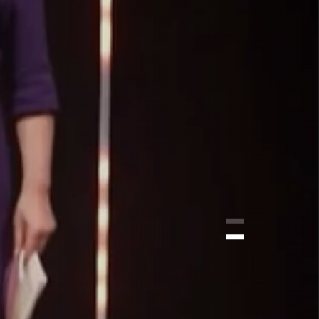
E LE
MA