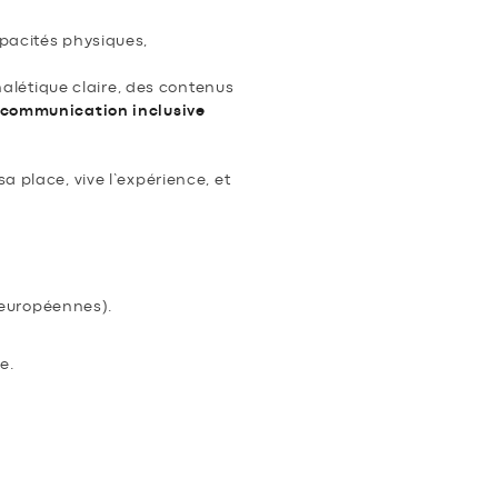
apacités physiques,
alétique claire, des contenus
communication inclusive
a place, vive l’expérience, et
s européennes).
e.