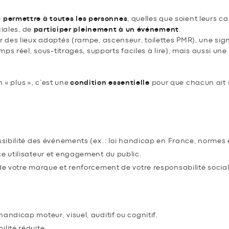
e
permettre à toutes les personnes
, quelles que soient leurs c
ciales, de
participer pleinement à un événement
.
des lieux adaptés (rampe, ascenseur, toilettes PMR), une sign
ps réel, sous-titrages, supports faciles à lire), mais aussi une
n « plus », c’est une
condition essentielle
pour que chacun ait s
ssentiel ?
essibilité des événements (ex. : loi handicap en France, norme
ce utilisateur et engagement du public.
 de votre marque et renforcement de votre responsabilité social
ics concernés ?
andicap moteur, visuel, auditif ou cognitif.
lité réduite.