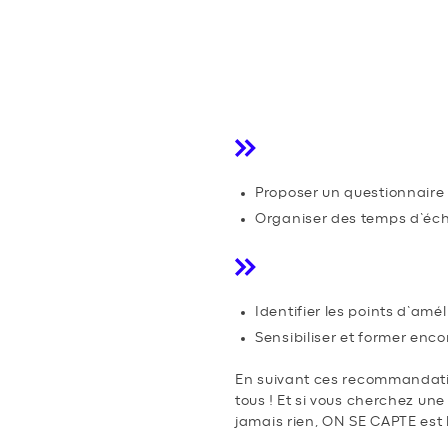
ÉVALUER ET A
L’ÉVÉNEMENT
Recueillir les ret
Proposer un questionnaire d
Organiser des temps d’écha
Améliorer pour le
Identifier les points d’amél
Sensibiliser et former enc
En suivant ces recommandation
tous ! Et si vous cherchez un
jamais rien, ON SE CAPTE est 