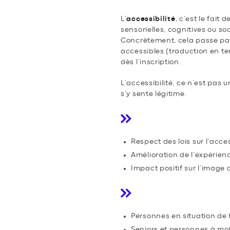
L’
accessibilité
, c’est le fait d
sensorielles, cognitives ou so
Concrètement, cela passe par 
accessibles (traduction en tem
dès l’inscription.
L’accessibilité, ce n’est pas u
s’y sente légitime.
Pourquoi est-ce e
Respect des lois sur l’acc
Amélioration de l’expérien
Impact positif sur l’image
Qui sont les publ
Personnes en situation de h
Seniors et personnes à mobi