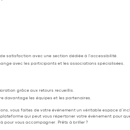
MÉLIORER L’ACCESSIBILITÉ APR
ours
e satisfaction avec une section dédiée à l’accessibilité.
nge avec les participants et les associations spécialisées.
s éditions futures
ioration grâce aux retours recueillis.
ore davantage les équipes et les partenaires.
s, vous faites de votre événement un véritable espace d’inclu
e plateforme qui peut vous répertorier votre évènement pour que
là pour vous accompagner. Prêts à briller ?