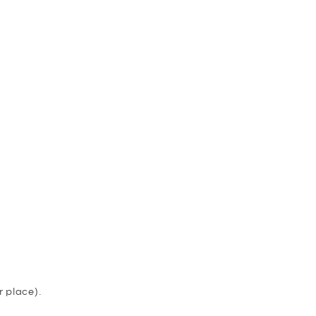
UR TOUS
 place).