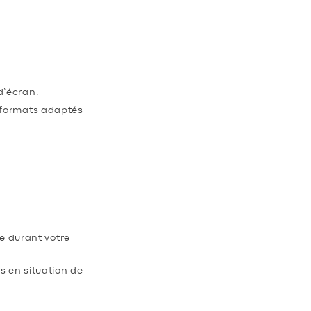
NSIBILISER
d’écran.
s formats adaptés
ée durant votre
s en situation de