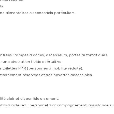
ts.
s alimentaires ou sensoriels particuliers.
 PHYSIQUE : UN LIEU PENSÉ PO
dapté
s entrées : rampes d’accès, ascenseurs, portes automatiques.
ne circulation fluide et intuitive.
 toilettes PMR (personnes à mobilité réduite).
ationnement réservées et des navettes accessibles.
s
lité clair et disponible en amont.
itifs d’aide (ex. : personnel d’accompagnement, assistance sur