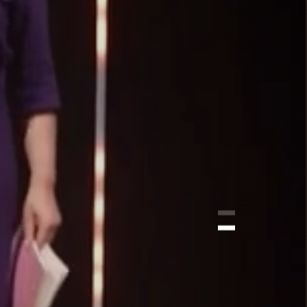
E LE
MA