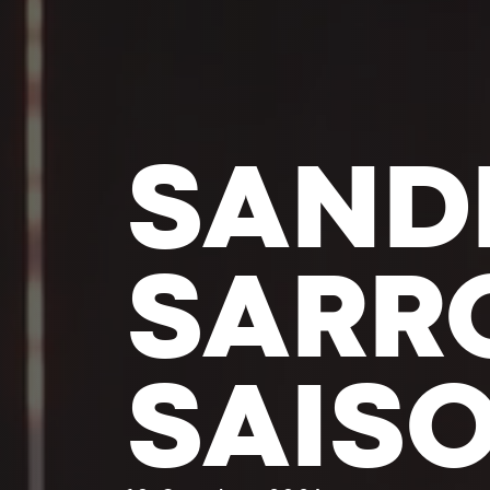
MARC
BRET 
TÊTE