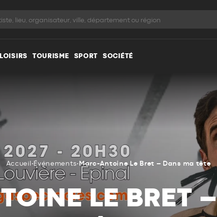
LOISIRS
TOURISME
SPORT
SOCIÉTÉ
Accueil
•
Événements
•
Marc-Antoine Le Bret – Dans ma tête
OINE LE BRET 