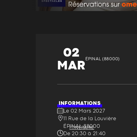
02
ÉPINAL (88000)
MAR
INFORMATIONS
Le 02 Mars 2027
11 Rue de la Louvière
ÉPINAL 88000
ITINÉRAIRE
De 20:30 à 21:40