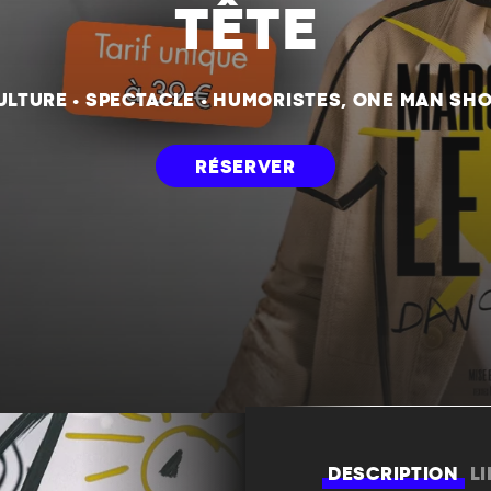
TÊTE
ULTURE
•
SPECTACLE
•
HUMORISTES, ONE MAN SH
RÉSERVER
DESCRIPTION
L