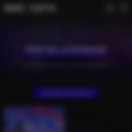
MENU
FÊTE DE LA MUSIQUE
Accueil
•
Concerts, festivals
•
Concerts
•
Fête de la musique
AFFINER MA RECHERCHE