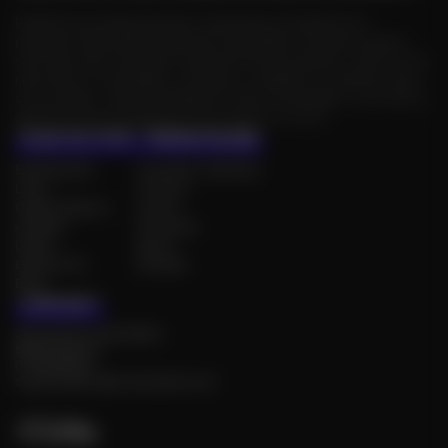
Plateforme d'évenementiel, publications Facebook et
parutions de brèves à des prix irrésistibles, tous les moyens
sont bons pour booster la diffusion de vos évents ! Alors on se
rencontre, on partage, on danse, on célèbre, on admire, bref,
On se capte : votre compagnon futé au quotidien ! Les infos à
dévorer toute l'année pour tout savoir sur tout.
PLAN DU SITE
THÉMATIQUES
Événements
Concerts, festivals
Lieux
Culture
Organisateurs
Loisirs
Artistes
Tourisme
Dates
Sport
Espace Pro
Société
Blog
CONTACT
23A avenue Gambetta
88000 Épinal
0778559874
organisateur@onsecapte.com