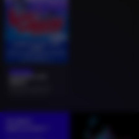
22/08/2026
KARAOKÉ LIVE
GÉANT
THAON-LES-VOSGES (88) •
CONCERTS, FESTIVALS
ON RESTE
DANS LE MOUV' ?
Sur notre compte