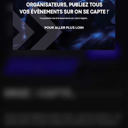
DEVIENS INSIDER !
Infos en
avant première
Alertes
en direct
Accès à des
places à gagner
Accès aux
pré-ventes
JE M'INSCRIS
En cliquant sur "Je m'inscris", j’accepte que mes données personnelles
soient réutilisées à des fins d’information.
TOUS VOS ÉVENTS SONT SUR « ON SE CAPTE ! » ET
PROFITENT D'UNE VISIBILITÉ HORS DU COMMUN !