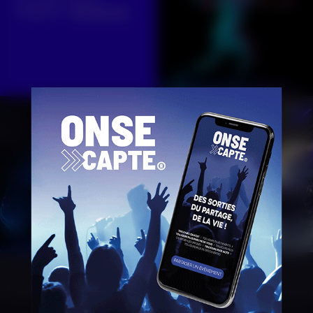
instagram :
@onsecapte