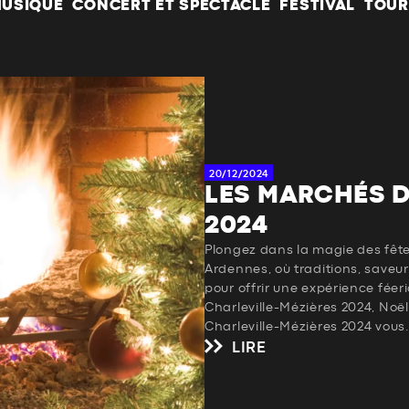
USIQUE
CONCERT ET SPECTACLE
FESTIVAL
TOUR
20/12/2024
LES MARCHÉS D
2024
Plongez dans la magie des fêt
Ardennes, où traditions, saveur
pour offrir une expérience féer
Charleville-Mézières 2024, No
Charleville-Mézières 2024 vous.
LIRE