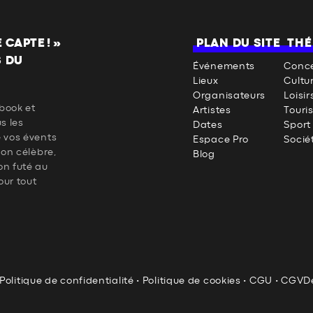
CAPTE ! »
PLAN DU SITE
THÉ
S DU
Événements
Conce
Lieux
Cultu
Organisateurs
Loisir
book et
Artistes
Touri
us les
Dates
Sport
e vos évents
Espace Pro
Socié
 on célèbre,
Blog
on futé au
our tout
Politique de confidentialité
•
Politique de cookies
•
CGU
•
CGV
D