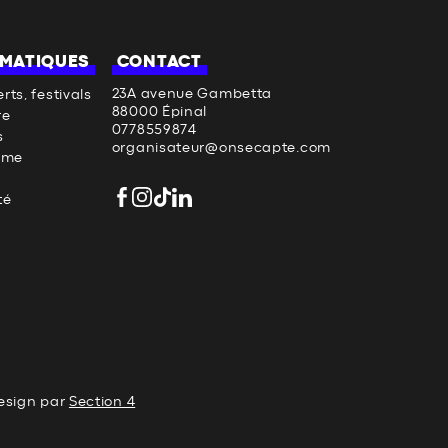
MATIQUES
CONTACT
23A avenue Gambetta
rts, festivals
88000 Épinal
re
0778559874
s
organisateur@onsecapte.com
sme
té
esign par
Section 4