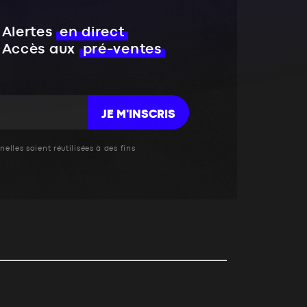
Alertes
en direct
Accès aux
pré-ventes
JE M'INSCRIS
elles soient réutilisées à des fins