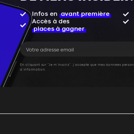
Infos en
avant première
Accès à des
places à gagner
En cliquant sur "Je m'inscris", j’accepte que mes données personn
d’information.