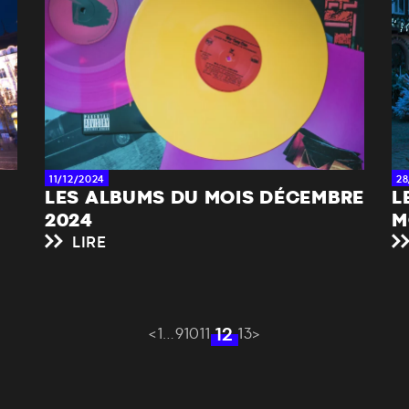
11/12/2024
28
LES ALBUMS DU MOIS DÉCEMBRE
L
2024
M
LIRE
12
<
1
…
9
10
11
13
>