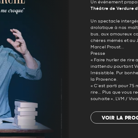
Un événement propos
Théâtre de Verdure 
Un spectacle intergé
drolatique à nos maît
bus, aux amoureux co
chères mémés et au J
Marcel Proust…
Presse
« Faire hurler de rire
inattendu pourtant Va
Irrésistible. Pur bon
la Provence.
« C’est parti pour 75
rire… Plus que vous r
souhaite », LVM / Viv
VOIR LA PR