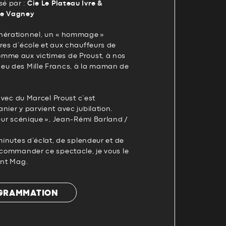
é par :
Cie Le Plateau Ivre &
de Vagney
nérationnel, un « hommage »
res d’école et aux chauffeurs de
mme aux victimes de Proust, à nos
eu des Mille Francs, à la maman de
 avec du Marcel Proust c’est
nier y parvient avec jubilation.
heur scénique », Jean-Rémi Barland /
 minutes d’éclat, de splendeur et de
ecommander ce spectacle, je vous le
ant Mag.
OGRAMMATION