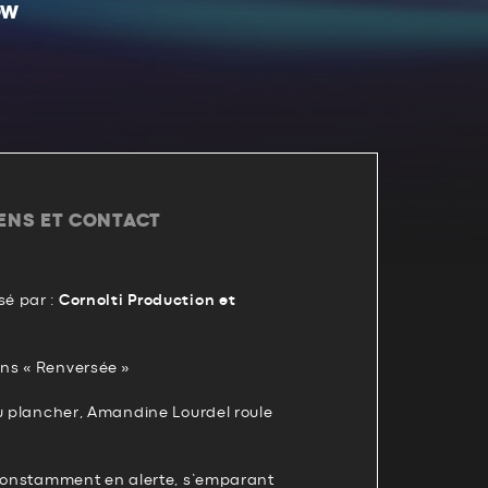
OW
IENS ET CONTACT
é par :
Cornolti Production et
ns « Renversée »
au plancher, Amandine Lourdel roule
 constamment en alerte, s’emparant