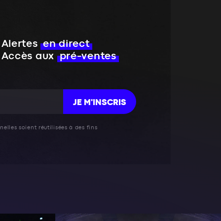
Alertes
en direct
Accès aux
pré-ventes
JE M'INSCRIS
elles soient réutilisées à des fins