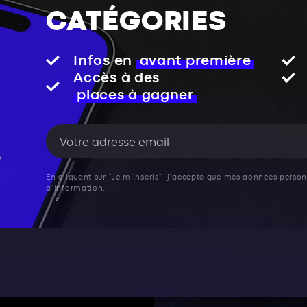
CATÉGORIES
Infos en
avant première
Accès à des
places à gagner
En cliquant sur "Je m'inscris", j’accepte que mes données personn
d’information.