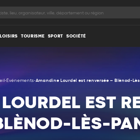
LOISIRS
TOURISME
SPORT
SOCIÉTÉ
eil
•
Événements
•
Amandine Lourdel est renversée – Blènod-Lè
LOURDEL EST R
BLÈNOD-LÈS-PA