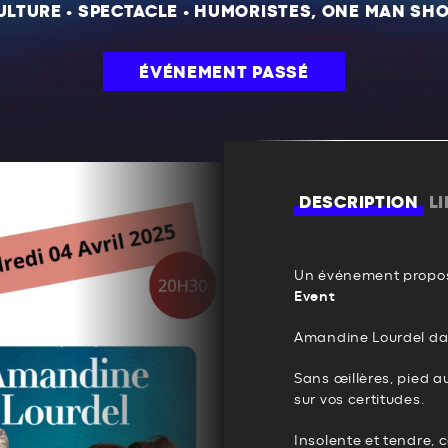
ULTURE
•
SPECTACLE
•
HUMORISTES, ONE MAN SH
ÉVÉNEMENT PASSÉ
DESCRIPTION
L
Un événement propos
Event
Amandine Lourdel da
Sans œillères, pied 
sur vos certitudes.
Insolente et tendre,