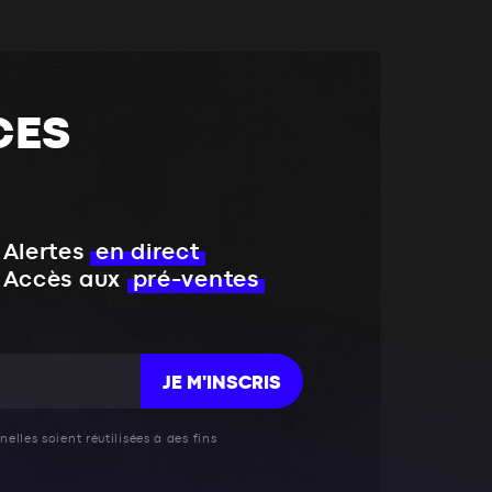
CES
Alertes
en direct
Accès aux
pré-ventes
JE M'INSCRIS
elles soient réutilisées à des fins