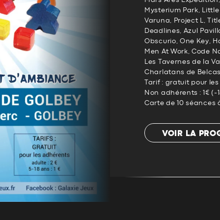
Mars Ares Expedition,
Mysterium Park, Littl
Varuna, Project L, Titl
Deadlines, Azul Pavill
Obscurio, One Key, Ha
Men At Work, Code N
Les Tavernes de la Va
Charlatans de Belca
Tarif : gratuit pour l
Non adhérents : 1€ (-1
Carte de 10 séances à
VOIR LA PR