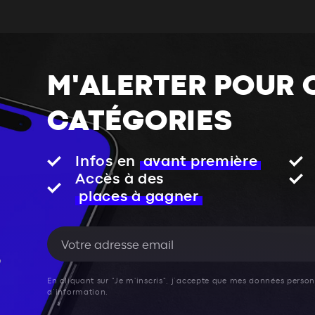
M'ALERTER POUR 
CATÉGORIES
Infos en
avant première
Accès à des
places à gagner
En cliquant sur "Je m'inscris", j’accepte que mes données personn
d’information.