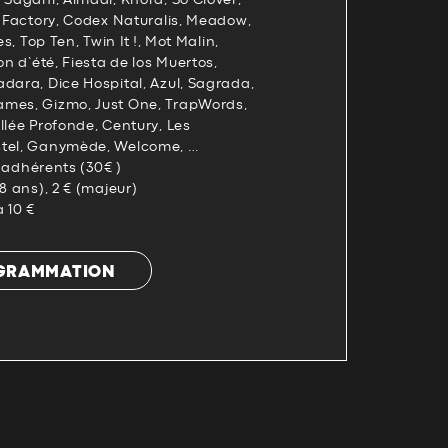
 Sagani, Almadi, Khora, So Clover,
e Factory, Codex Naturalis, Meadow,
es, Top Ten, Twin It !, Mot Malin,
on d’été, Fiesta de los Muertos,
dara, Dice Hospital, Azul, Sagrada,
ames, Gizmo, Just One, TrapWords,
llée Profonde, Century, Les
stel, Ganymède, Welcome, …
es adhérents (30€ )
8 ans), 2 € (majeur)
 10 €
OGRAMMATION