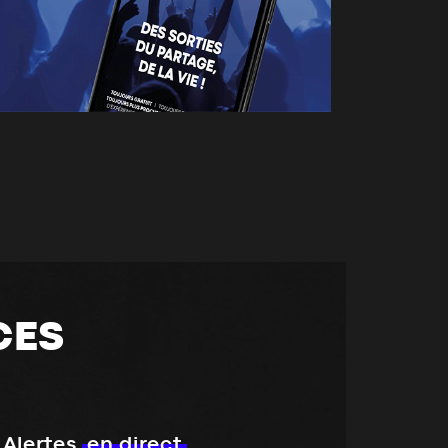
CES
Alertes
en direct