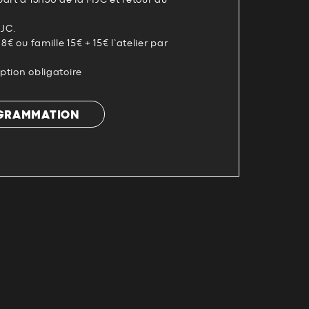
art à 13h30 de la MJC et retour au
MJC.
8€ ou famille 15€ + 15€ l’atelier par
iption obligatoire
OGRAMMATION