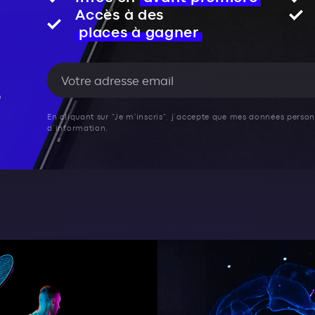
Accès à des
places à gagner
En cliquant sur "Je m'inscris", j’accepte que mes données personn
d’information.