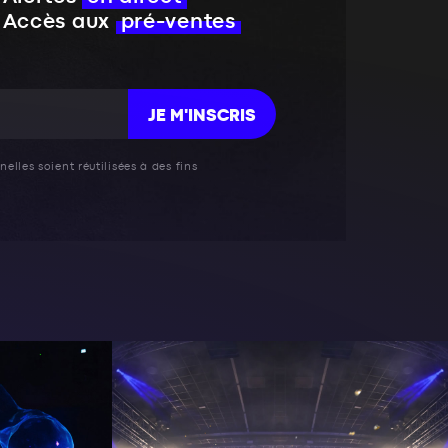
Accès aux
pré-ventes
JE M'INSCRIS
elles soient réutilisées à des fins