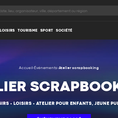
LOISIRS
TOURISME
SPORT
SOCIÉTÉ
Accueil
•
Événements
•
Atelier scrapbooking
LIER SCRAPBOO
SIRS
•
LOISIRS
•
ATELIER POUR ENFANTS, JEUNE PU