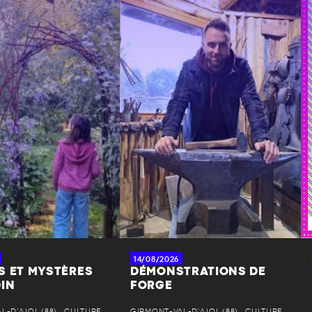
14/08/2026
S ET MYSTÈRES
DÉMONSTRATIONS DE
DIN
FORGE
-D'AJOL (88) • CULTURE
GIRMONT-VAL-D'AJOL (88) • CULTURE