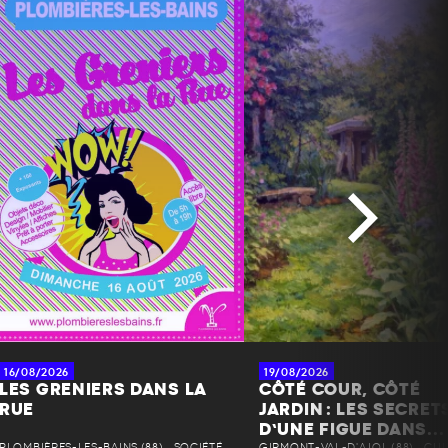
16/08/2026
19/08/2026
LES GRENIERS DANS LA
CÔTÉ COUR, CÔTÉ
RUE
JARDIN : LES SECRET
D’UNE FIGUE DANS...
PLOMBIÈRES-LES-BAINS (88) • SOCIÉTÉ
GIRMONT-VAL-D'AJOL (88) • CU