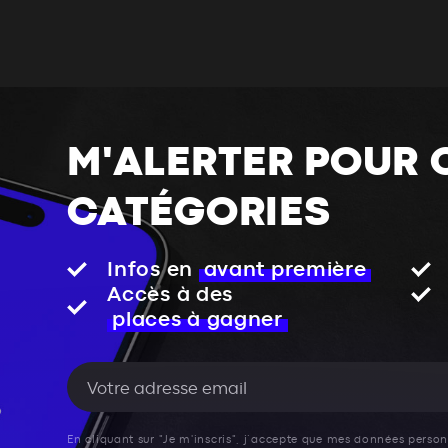
M'ALERTER POUR 
CATÉGORIES
Infos en
avant première
Accès à des
places à gagner
En cliquant sur "Je m'inscris", j’accepte que mes données personn