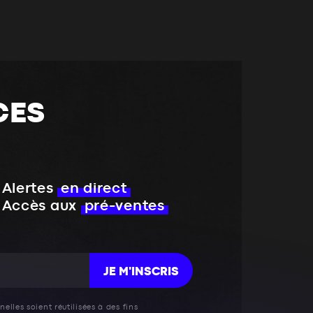
CES
Alertes
en direct
Accès aux
pré-ventes
JE M'INSCRIS
elles soient réutilisées à des fins