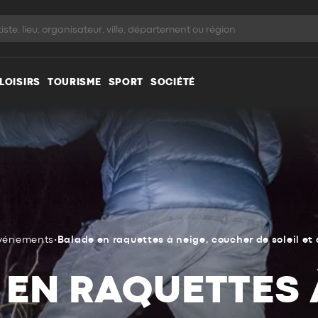
LOISIRS
TOURISME
SPORT
SOCIÉTÉ
vénements
•
Balade en raquettes à neige, coucher de soleil et c
EN RAQUETTES 