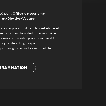
é par :
Office de tourisme
aint-Dié-des-Vosges
neige pour profiter du ciel étoilé et
e coucher de soleil, une manière
couvrir la montagne autrement !
capacités du groupe.
par un guide professionnel de
OGRAMMATION