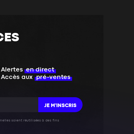
CES
Alertes
en direct
Accès aux
pré-ventes
JE M'INSCRIS
elles soient réutilisées à des fins