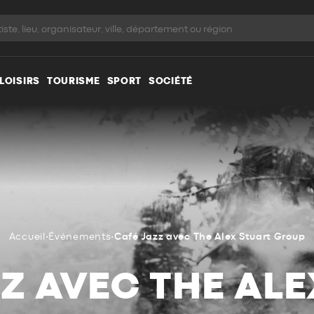
LOISIRS
TOURISME
SPORT
SOCIÉTÉ
Accueil
•
Événements
•
Café Jazz avec The Alex Stuart Group
Z AVEC THE AL