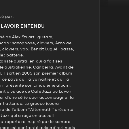
é par :
 LAVOIR ENTENDU
é de Alex Stuart : guitare,
Acao : saxophone, claviers, Arno de
claviers, voix, Benoît Lugué : basse,
e : batterie.
tariste australien qui a fait ses
le australienne, Canberra. Avant de
l, il sort en 2005 son premier album
e pays qui l’a vu naître et qu’il a
ui il présente son cinquième album,
nt plus que ce Café Jazz au Lavoir
ier d’une série pour accompagner la
ant attendu. Le groupe jouera
re de l’album ‘’Aftermath’’ présenté
Jazz qui a reçu un accueil
c, répertoire inspiré par le sombre
onde est confronté aujourd’hui, mais