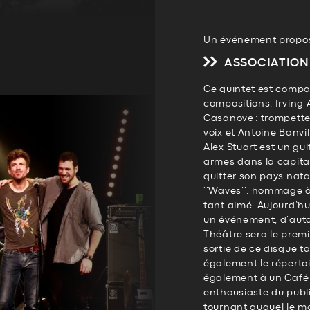
Un événement propos
ASSOCIATION
Ce quintet est compos
compositions, Irving 
Casanove : trompette, 
voix et Antoine Banvill
Alex Stuart est un gui
armes dans la capita
quitter son pays nata
‘’Waves’’, hommage à c
tant aimé. Aujourd’h
un événement, d’auta
Théâtre sera le prem
sortie de ce disque t
également le répertoi
également à un Café 
enthousiaste du publi
tournant auquel le m