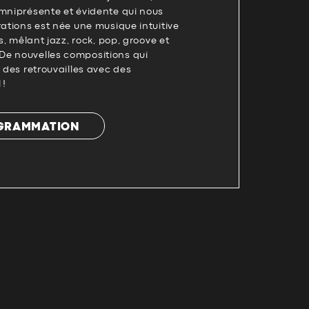
omniprésente et évidente qui nous
rations est née une musique intuitive
res, mêlant jazz, rock, pop, groove et
e nouvelles compositions qui
t des retrouvailles avec des
 !
OGRAMMATION