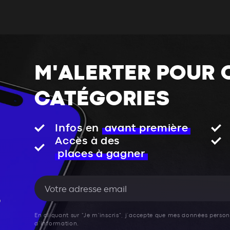
M'ALERTER POUR 
CATÉGORIES
Infos en
avant première
Accès à des
places à gagner
En cliquant sur "Je m'inscris", j’accepte que mes données personn
d’information.