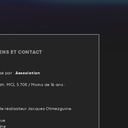
IENS ET CONTACT
é par :
Association
Adh. MCL 5.70€ / Moins de 16 ans :
c le réalisateur Jacques Otmezguine.
que
ine