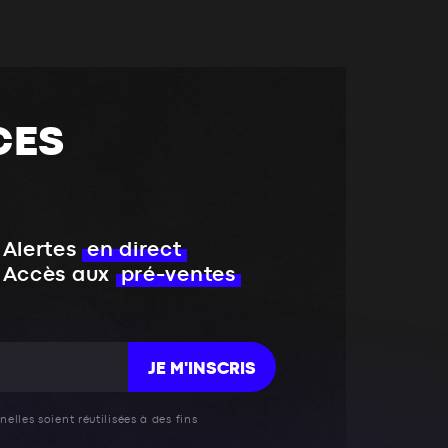
CES
Alertes
en direct
Accès aux
pré-ventes
JE M'INSCRIS
elles soient réutilisées à des fins