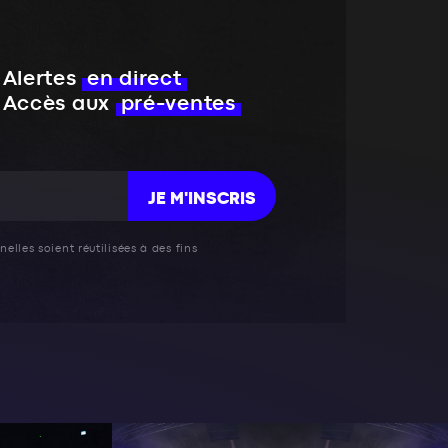
Alertes
en direct
Accès aux
pré-ventes
JE M'INSCRIS
elles soient réutilisées à des fins