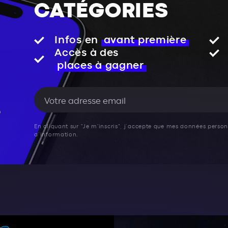
CATÉGORIES
Infos en
avant première
Accès à des
places à gagner
En cliquant sur "Je m'inscris", j’accepte que mes données personn
d’information.