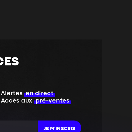
CES
Alertes
en direct
Accès aux
pré-ventes
JE M'INSCRIS