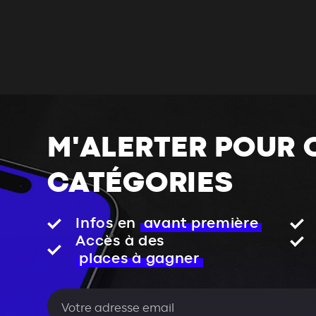
M'ALERTER POUR 
CATÉGORIES
Infos en
avant première
Accès à des
places à gagner