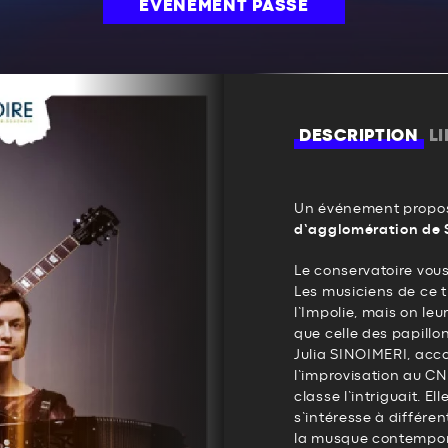
ÉVÉNEMENT PASSÉ
DESCRIPTION
L
Un événement propos
d’agglomération de 
Le conservatoire vous 
Les musiciens de ce tr
l’Impolie, mais on le
que celle des papillon
Julia SINOIMERI, acco
l’improvisation au C
classe l’intriguait. Ell
s’intéresse à différe
la musque contempora