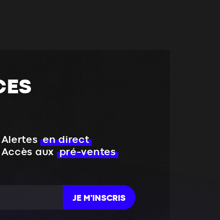
CES
Alertes
en direct
Accès aux
pré-ventes
JE M'INSCRIS