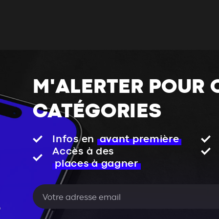
M'ALERTER POUR 
CATÉGORIES
Infos en
avant première
Accès à des
places à gagner