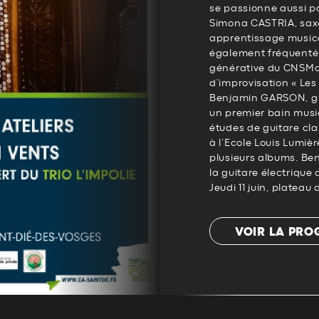
se passionne aussi po
Simona CASTRIA, saxop
apprentissage musical 
également fréquenté 
générative du CNSMdP. 
d’improvisation « Les
Benjamin GARSON, gu
un premier bain music
études de guitare cla
à l’Ecole Louis Lumiè
plusieurs albums. Ben
la guitare électriqu
Jeudi 11 juin, plateau 
VOIR LA PR