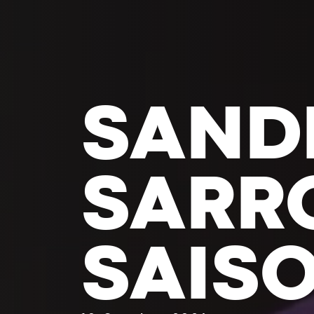
MARC
BRET 
TÊTE