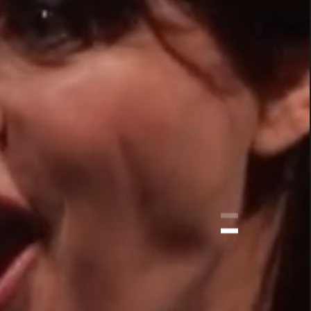
E LE
MA