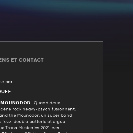
IENS ET CONTACT
é par :
OUFF
𝗘 𝗠𝗢𝗨𝗡𝗢𝗗𝗢𝗥 · Quand deux
 scène rock heavy-psych fusionnent,
and the Mounodor, un super band
es fuzz, double batterie et orgue
 Trans Musicales 2021, ces