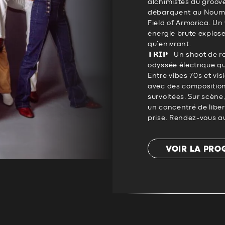
alchimistes du groov
débarquent au Noumat
Field of Armorica. Un 
énergie brute explos
qu’enivrant.
𝗧𝗥𝗜𝗣 · Un shoot de
odyssée électrique qu
Entre vibes 70s et vis
avec des compositions
survoltées. Sur scène, 
un concentré de liber
prise. Rendez-vous a
VOIR LA PR