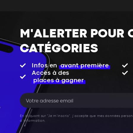
M'ALERTER POUR 
CATÉGORIES
Infos en
avant première
Accès à des
places à gagner
En cliquant sur "Je m'inscris", j’accepte que mes données personn
d’information.