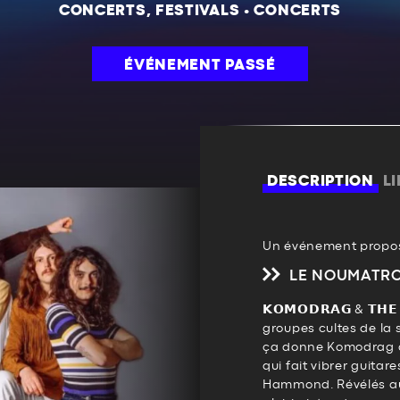
CONCERTS, FESTIVALS
•
CONCERTS
ÉVÉNEMENT PASSÉ
DESCRIPTION
L
Un événement propos
LE NOUMATR
𝗞𝗢𝗠𝗢𝗗𝗥𝗔𝗚 & 𝗧𝗛
groupes cultes de la
ça donne Komodrag 
qui fait vibrer guitar
Hammond. Révélés aux