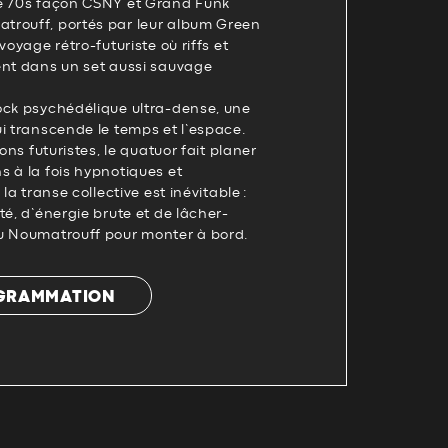
e 70s façon CSNY et Grand Funk
rouff, portés par leur album Green
voyage rétro-futuriste où riffs et
ent dans un set aussi sauvage
 rock psychédélique ultra-dense, une
i transcende le temps et l’espace.
ions futuristes, le quatuor fait planer
 à la fois hypnotiques et
la transe collective est inévitable :
té, d’énergie brute et de lâcher-
u Noumatrouff pour monter à bord.
OGRAMMATION