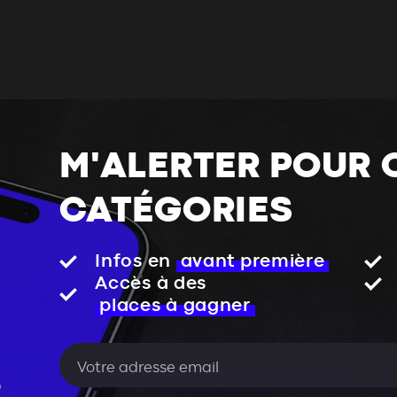
M'ALERTER POUR 
CATÉGORIES
Infos en
avant première
Accès à des
places à gagner