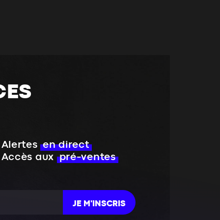
CES
Alertes
en direct
Accès aux
pré-ventes
JE M'INSCRIS