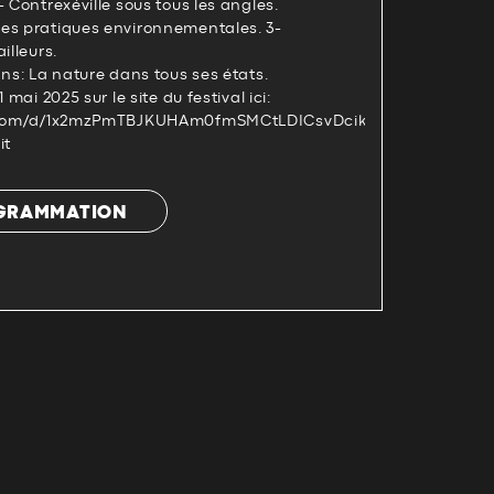
- Contrexéville sous tous les angles.
es pratiques environnementales. 3-
illeurs.
ans: La nature dans tous ses états.
 mai 2025 sur le site du festival ici:
le.com/d/1x2mzPmTBJKUHAm0fmSMCtLDICsvDcikP/p/1UQyYoch1
it
OGRAMMATION