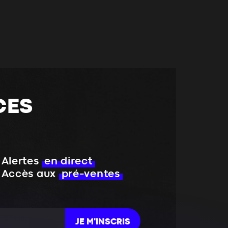
CES
Alertes
en direct
Accès aux
pré-ventes
JE M'INSCRIS