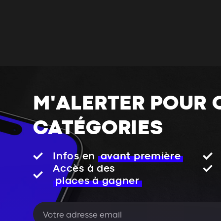
M'ALERTER POUR 
CATÉGORIES
Infos en
avant première
Accès à des
places à gagner