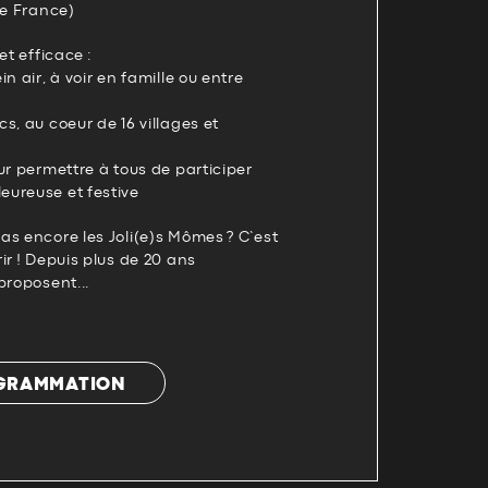
de France)
et efficace :
n air, à voir en famille ou entre
s, au coeur de 16 villages et
ur permettre à tous de participer
ureuse et festive
s encore les Joli(e)s Mômes ? C’est
ir ! Depuis plus de 20 ans
proposent...
OGRAMMATION