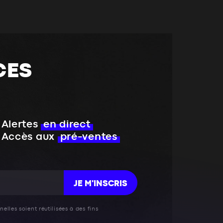
CES
Alertes
en direct
Accès aux
pré-ventes
JE M'INSCRIS
elles soient réutilisées à des fins