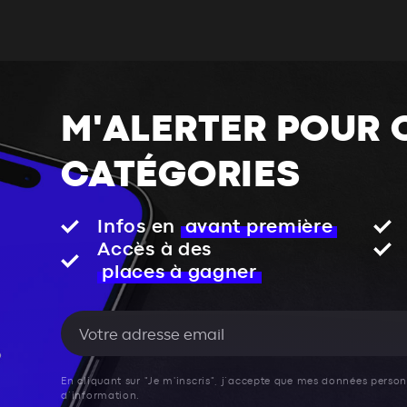
M'ALERTER POUR 
CATÉGORIES
Infos en
avant première
Accès à des
places à gagner
En cliquant sur "Je m'inscris", j’accepte que mes données personn
d’information.