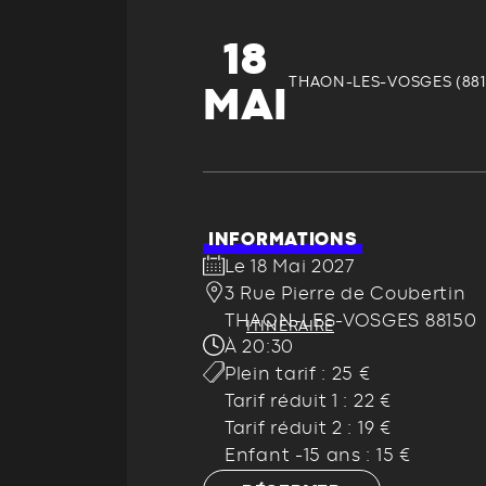
18
THAON-LES-VOSGES (881
MAI
INFORMATIONS
Le 18 Mai 2027
3 Rue Pierre de Coubertin
THAON-LES-VOSGES 88150
ITINÉRAIRE
À 20:30
Plein tarif : 25 €
Tarif réduit 1 : 22 €
Tarif réduit 2 : 19 €
Enfant -15 ans : 15 €