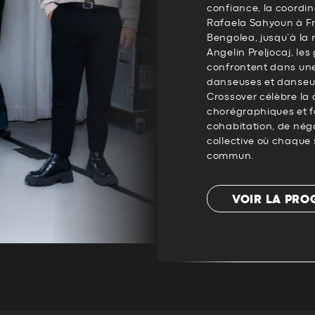
confiance, la coordinat
Rafaela Sahyoun à Fr
Bengolea, jusqu’à la
Angelin Preljocaj, les
confrontent dans une 
danseuses et danseurs
Crossover célèbre la 
chorégraphiques et f
cohabitation, de négo
collective où chaque
commun.
VOIR LA PR