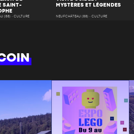
E SAINT-
MYSTÈRES ET LÉGENDES
OPHE
 (88) • CULTURE
NEUFCHÂTEAU (88) • CULTURE
COIN