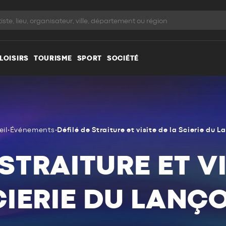
LOISIRS
TOURISME
SPORT
SOCIÉTÉ
eil
•
Événements
•
Défilé de Straiture et visite de la Scierie du L
 STRAITURE ET VI
CIERIE DU LANÇO