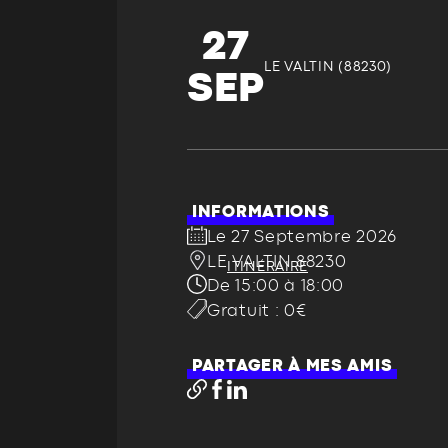
27
LE VALTIN (88230)
SEP
INFORMATIONS
Le 27 Septembre 2026
LE VALTIN 88230
ITINÉRAIRE
De 15:00 à 18:00
Gratuit : 0€
PARTAGER À MES AMIS