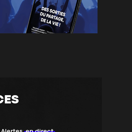
CES
Alertes
en direct