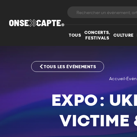
CONCERTS,
TOUS
CULTURE
FESTIVALS
TOUS LES ÉVÉNEMENTS
Accueil
•
Évé
EXPO : U
VICTIME