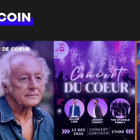
COIN
 DE COEUR