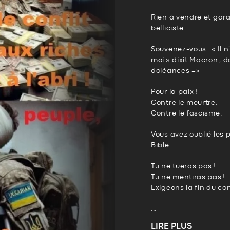
Rien à vendre et gar
belliciste.
Souvenez-vous : « Il n
moi » dixit Macron ; d
doléances =>
Pour la paix !
Contre le meurtre.
Contre le fascisme.
Vous avez oublié le
Bible :
Tu ne tueras pas !
Tu ne mentiras pas !
Exigeons la fin du con
...
LIRE PLUS