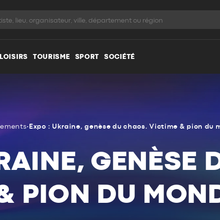
LOISIRS
TOURISME
SPORT
SOCIÉTÉ
nements
•
Expo : Ukraine, genèse du chaos. Victime & pion du 
KRAINE, GENÈSE 
 & PION DU MOND