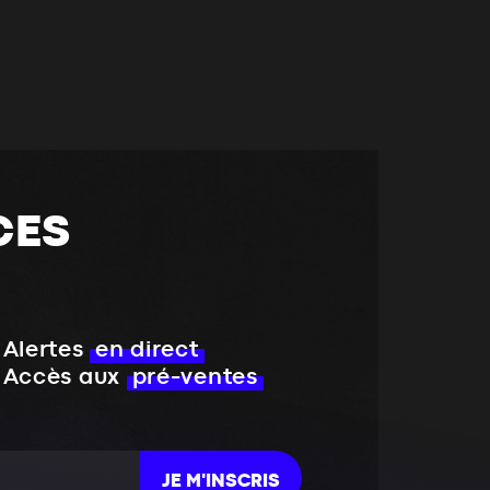
CES
Alertes
en direct
Accès aux
pré-ventes
JE M'INSCRIS