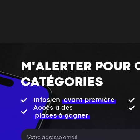
M'ALERTER POUR 
CATÉGORIES
Infos en
avant première
Accès à des
places à gagner