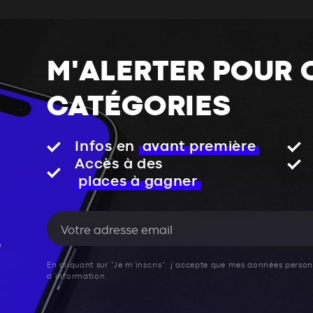
M'ALERTER POUR 
CATÉGORIES
Infos en
avant première
Accès à des
places à gagner
En cliquant sur "Je m'inscris", j’accepte que mes données personn
d’information.