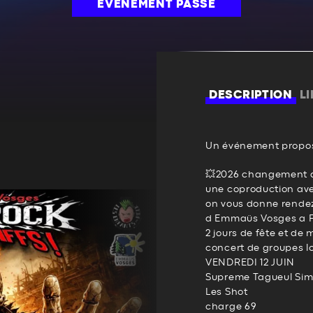
ÉVÉNEMENT PASSÉ
DESCRIPTION
L
Un événement propos
💥2026 changement d
une coproduction a
on vous donne rendez v
d Emmaüs Vosges a F
2 jours de fête et de 
concert de groupes l
VENDREDI 12 JUIN
Supreme Tagueul Si
Les Shot
charge 69