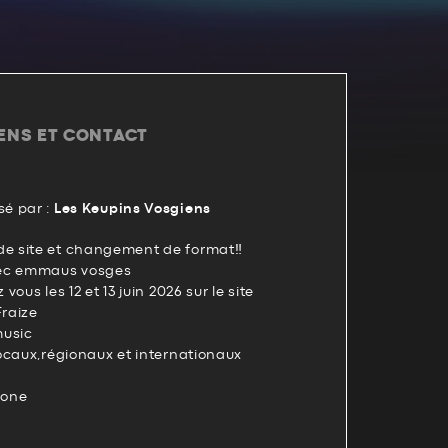
IENS ET CONTACT
é par :
Les Keupins Vosgiens
e site et changement de format‼️
vec emmaus vosges
ous les 12 et 13 juin 2026 sur le site
raize
music
ocaux,régionaux et internationaux
mone