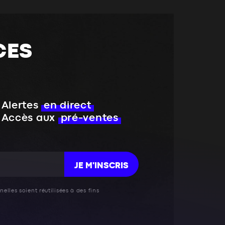
CES
Alertes
en direct
Accès aux
pré-ventes
JE M'INSCRIS
elles soient réutilisées à des fins