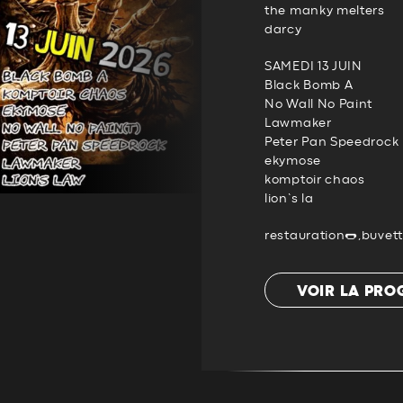
the manky melters
darcy
SAMEDI 13 JUIN
Black Bomb A
No Wall No Paint
Lawmaker
Peter Pan Speedrock
ekymose
komptoir chaos
lion’s la
restauration🌭,buvet
VOIR LA PR