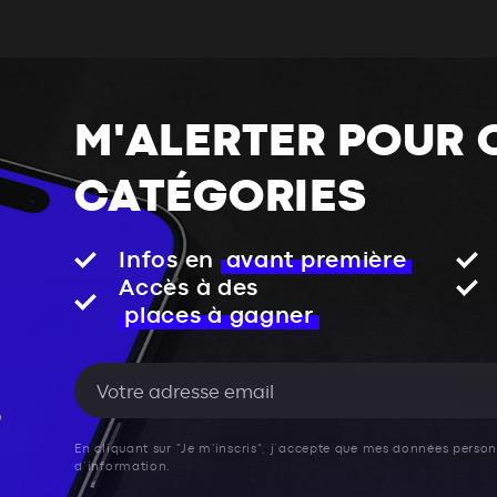
M'ALERTER POUR 
CATÉGORIES
Infos en
avant première
Accès à des
places à gagner
En cliquant sur "Je m'inscris", j’accepte que mes données personn
d’information.