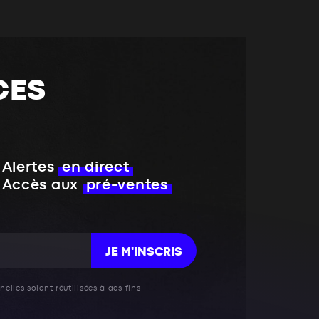
CES
Alertes
en direct
Accès aux
pré-ventes
JE M'INSCRIS
elles soient réutilisées à des fins