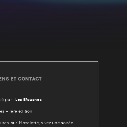
IENS ET CONTACT
é par :
Les Efousnes
és – 1ère édition
xures-sur-Moselotte, vivez une soirée