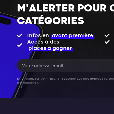
M'ALERTER POUR 
CATÉGORIES
Infos en
avant première
Accès à des
places à gagner
En cliquant sur "Je m'inscris", j’accepte que mes données personn
d’information.