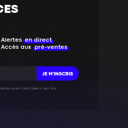
CES
Alertes
en direct
Accès aux
pré-ventes
JE M'INSCRIS
elles soient réutilisées à des fins