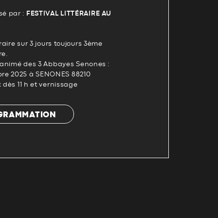
é par :
FESTIVAL LITTÉRAIRE AU
éraire sur 3 jours toujours 3ème
e.
e animé des 3 Abbayes Senones :
re 2025 à SENONES 88210
 dès 11 h et vernissage
OGRAMMATION