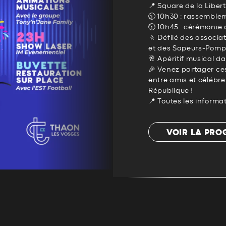
📍 Square de la Liber
🕥 10h30 : rassemble
🕥 10h45 : cérémonie o
🚶 Défilé des associa
et des Sapeurs-Pomp
🥂 Apéritif musical d
🎉 Venez partager ces
entre amis et célébre
République !
📍 Toutes les informa
VOIR LA PR