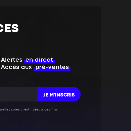
CES
Alertes
en direct
Accès aux
pré-ventes
JE M'INSCRIS
elles soient réutilisées à des fins