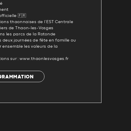
té
ment
fficielle 🇫🇷
tions thaonnaises de l’EST Centrale
iers de Thaon-les-Vosges
ans les parcs de la Rotonde
 deux journées de fête en famille ou
r ensemble les valeurs de la
tions sur : www.thaonlesvosges.fr
OGRAMMATION