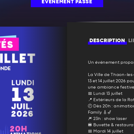
ÉVÉNEMENT PASSÉ
DESCRIPTION
L
Un événement propos
La Ville de Thaon-le
13 et 14 juillet 2026 
une ambiance festive,
📅 Lundi 13 juillet
📍 Extérieurs de la R
🕗 Dès 20h : animati
Family 🎸🎷
🎆 23h : show laser
🍔 Buvette & restaura
📅 Mardi 14 juillet