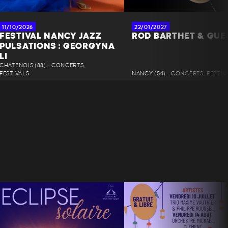
11/10/2026
22/01/2027
FESTIVAL NANCY JAZZ
ROD BARTHET & GUE
PULSATIONS : GEORGYNA
LI
CHÂTENOIS (88) • CONCERTS,
FESTIVALS
NANCY (54) • CONCERTS, FESTIV