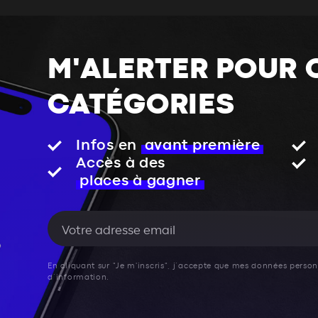
M'ALERTER POUR 
CATÉGORIES
Infos en
avant première
Accès à des
places à gagner
En cliquant sur "Je m'inscris", j’accepte que mes données personn
d’information.