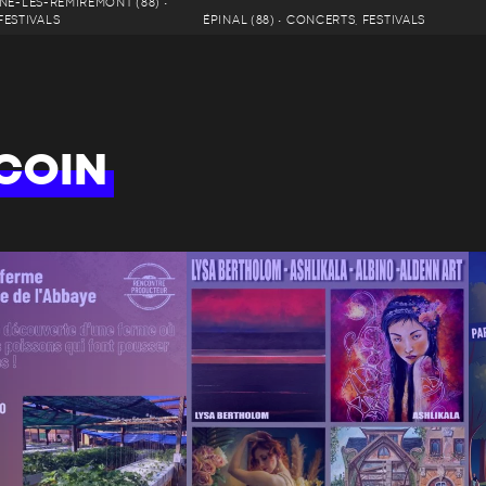
NE-LÈS-REMIREMONT (88) •
FESTIVALS
ÉPINAL (88) • CONCERTS, FESTIVALS
COIN