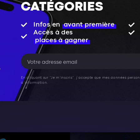
CATÉGORIES
Infos en
avant première
Accès à des
places à gagner
En cliquant sur "Je m'inscris", j’accepte que mes données personn
d’information.