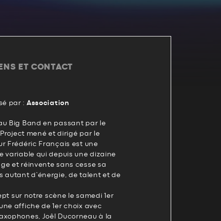
IENS ET CONTACT
é par :
Association
au Big Band en passant par le
 Project mené et dirigé par le
ur Frédéric Français est une
e variable qui depuis une dizaine
ge et réinvente sans cesse sa
 autant d’énergie, de talent et de
sept sur notre scène le samedi 1er
une affiche de 1er choix avec
axophones, Joêl Ducorneau à la