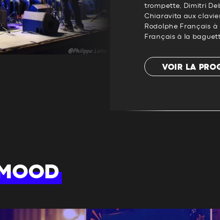
trompette, Dimitri De
Chiaravita aux clavie
Rodolphe Français à l
Français à la baguette
VOIR LA PR
 MOOD