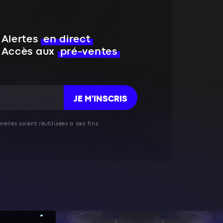
Alertes
en direct
Accès aux
pré-ventes
JE M'INSCRIS
elles soient réutilisées à des fins