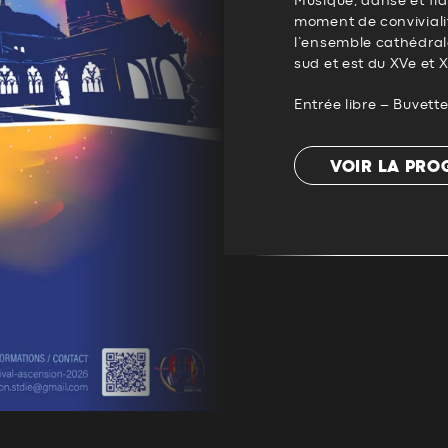
Musique, danse et fl
moment de convivialit
l’ensemble cathédrale
sud et est du XVe et X
Entrée libre – Buvett
VOIR LA PR