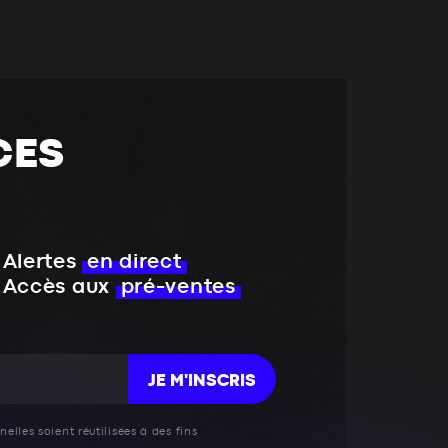
CES
Alertes
en direct
Accès aux
pré-ventes
JE M'INSCRIS
elles soient réutilisées à des fins