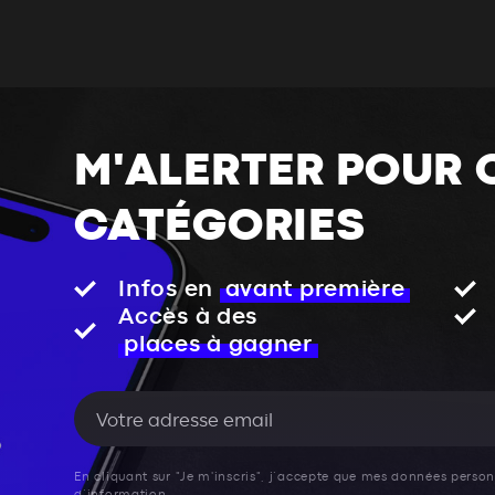
M'ALERTER POUR 
CATÉGORIES
Infos en
avant première
Accès à des
places à gagner
En cliquant sur "Je m'inscris", j’accepte que mes données personn
d’information.