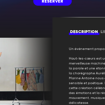
RÉSERVER
DESCRIPTION
L
Un événement propos
Haut-les-cœurs est un
merveilleuse machine 
la parole et une éton
la chorégraphe Auréli
Marine Antoine nous 
sensible et poétique.
cette création célèbr
des émotions et la ré
mouvement, musique e
délicatesse.