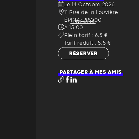
Le 14 Octobre 2026
11 Rue de la Louvière
ÉPINAL 88000
ITINÉRAIRE
À 15:00
Plein tarif : 6,5 €
Tarif réduit : 5,5 €
RÉSERVER
PARTAGER À MES AMIS