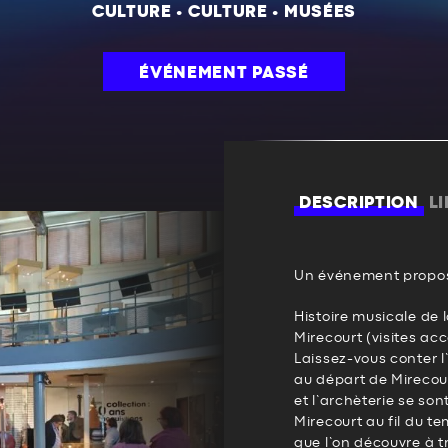
CULTURE
•
CULTURE
•
MUSÉES
ÉVÉNEMENT PASSÉ
DESCRIPTION
L
Un événement propos
Histoire musicale de l
Mirecourt (visites a
Laissez-vous conter l
au départ de Mirecou
et l’archèterie se so
Mirecourt au fil du te
que l’on découvre à t