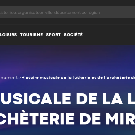
LOISIRS
TOURISME
SPORT
SOCIÉTÉ
énements
•
Histoire musicale de la lutherie et de l’archèterie 
USICALE DE LA 
CHÈTERIE DE M