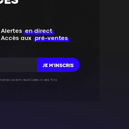
CES
Alertes
en direct
Accès aux
pré-ventes
JE M'INSCRIS
elles soient réutilisées à des fins