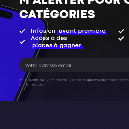
M'ALERTER POUR 
CATÉGORIES
Infos en
avant première
Accès à des
places à gagner
En cliquant sur "Je m'inscris", j’accepte que mes données personn
d’information.