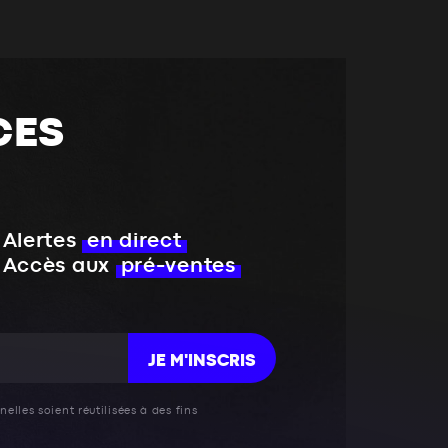
CES
Alertes
en direct
Accès aux
pré-ventes
JE M'INSCRIS
elles soient réutilisées à des fins