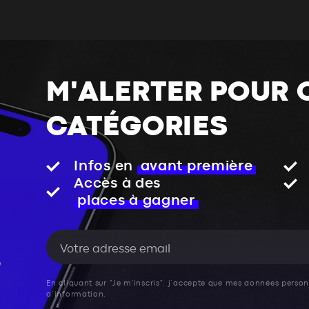
M'ALERTER POUR 
CATÉGORIES
Infos en
avant première
Accès à des
places à gagner
En cliquant sur "Je m'inscris", j’accepte que mes données personn
d’information.