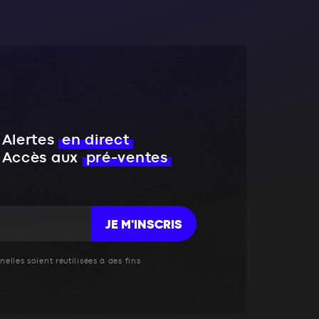
Alertes
en direct
Accès aux
pré-ventes
JE M'INSCRIS
elles soient réutilisées à des fins