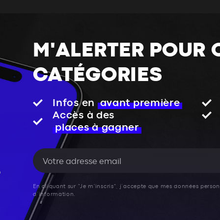
M'ALERTER POUR 
CATÉGORIES
Infos en
avant première
Accès à des
places à gagner
En cliquant sur "Je m'inscris", j’accepte que mes données personn
d’information.