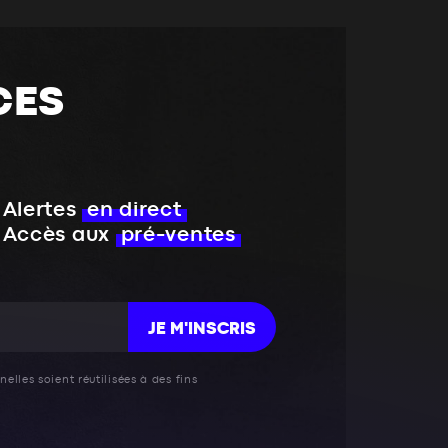
CES
Alertes
en direct
Accès aux
pré-ventes
JE M'INSCRIS
elles soient réutilisées à des fins