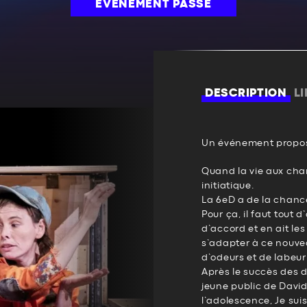
ÉVÉNEMENT PASSÉ
DESCRIPTION
L
Un événement propos
Quand la vie aux ch
initiatique.
La 6eD a de la chance,
Pour ça, il faut tout 
d’accord et en ait les 
s’adapter à ce nouvea
d’odeurs et de labeur
Après le succès des d
jeune public de David
l’adolescence, Je suis