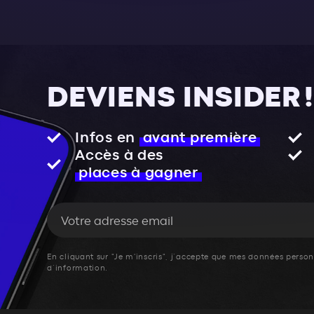
DEVIENS INSIDER !
Infos en
avant première
Accès à des
places à gagner
En cliquant sur "Je m'inscris", j’accepte que mes données personn
d’information.