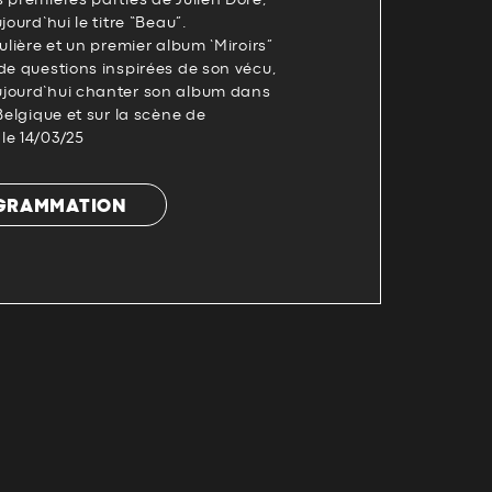
 premières parties de Julien Doré,
jourd’hui le titre “Beau”.
ulière et un premier album ‘Miroirs”
de questions inspirées de son vécu,
ujourd’hui chanter son album dans
Belgique et sur la scène de
le 14/03/25
OGRAMMATION