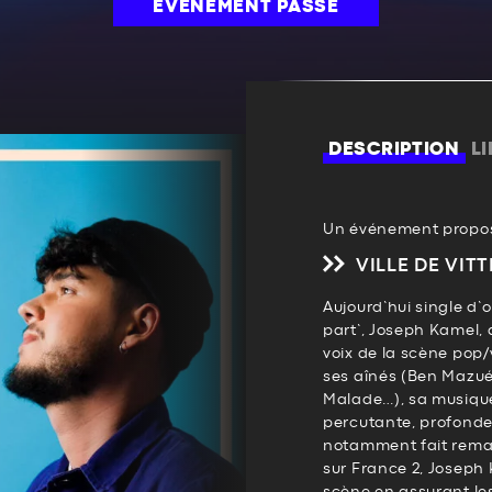
ÉVÉNEMENT PASSÉ
DESCRIPTION
L
Un événement propos
VILLE DE VITT
Aujourd’hui single d’o
part’, Joseph Kamel,
voix de la scène pop/
ses aînés (Ben Mazué
Malade…), sa musique 
percutante, profonde 
notamment fait remarq
sur France 2, Joseph K