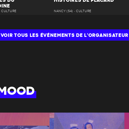
ES DU
HISTOIRES DE PLACARD
OINE
• CULTURE
NANCY (54) • CULTURE
VOIR TOUS LES ÉVÉNEMENTS DE L'ORGANISATEUR
 MOOD