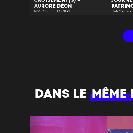
CROISEMENT(S) -
JOURNÉ
AURORE DÉON
PATRIM
NANCY (54) • LOISIRS
NANCY (54) 
DANS LE
MÊME