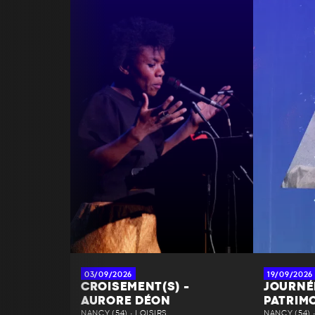
03/09/2026
19/09/2026
CROISEMENT(S) -
JOURNÉ
AURORE DÉON
PATRIM
NANCY (54) • LOISIRS
NANCY (54) 