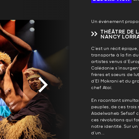
Un événement propos
THÉÂTRE DE 
NANCY LORR
C’est un récit épique,
transporte à la fin du
artistes venus d’Euro
Calédonie s’insurgen
frères et soeurs de lu
d’El Mokrani et du gr
chef Ataï.
En racontant simultan
peuples, de ces trois 
Abdelwaheb Sefsaf c
ces révolutions qui f
notre identité. Sur u
d’un...