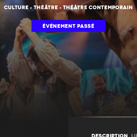
CULTURE
•
THÉÂTRE
•
THÉÂTRE CONTEMPORAIN
ÉVÉNEMENT PASSÉ
DESCRIPTION
L