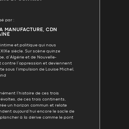
é par :
LA MANUFACTURE, CDN
AINE
 intime et politique qui nous
 XIXe siècle. Sur scène quinze
pe, d’Algérie et de Nouvelle-
t contre l’oppression et deviennent
tte sous l’impulsion de Louise Michel,
and
ément l’histoire de ces trois
révoltes, de ces trois continents,
rée un horizon commun et relate
ondent aujourd’hui encore le socle de
n plancher à la dérive comme le pont