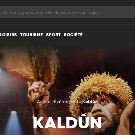
LOISIRS
TOURISME
SPORT
SOCIÉTÉ
Accueil
•
Événements
•
Kaldûn
KALDÛN