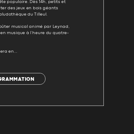
te populaire. Dès 14h, petits et
ter des jeux en bois géants
ludothèque du Tilleul.
goûter musical animé par Leynad,
en musique à l’heure du quatre-
era en...
OGRAMMATION