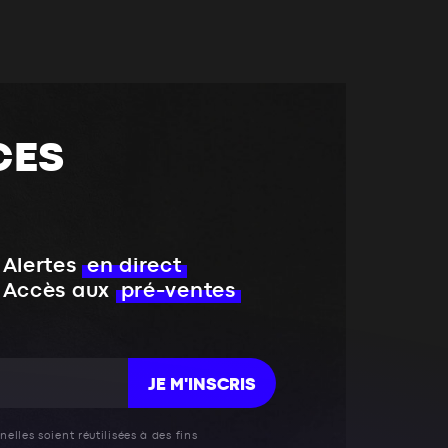
CES
Alertes
en direct
Accès aux
pré-ventes
JE M'INSCRIS
elles soient réutilisées à des fins