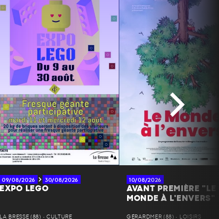
09/08/2026
30/08/2026
10/08/2026
EXPO LEGO
AVANT PREMIÈRE "LE
MONDE À L'ENVERS"
LA BRESSE (88) • CULTURE
GÉRARDMER (88) • LOISIRS