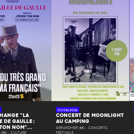
07/08/2026
CHANGE "LA
CONCERT DE MOONLIGHT
E DE GAULLE :
AU CAMPING
 TON NOM"...
GÉRARDMER (88) • CONCERTS,
(88) • CULTURE
FESTIVALS