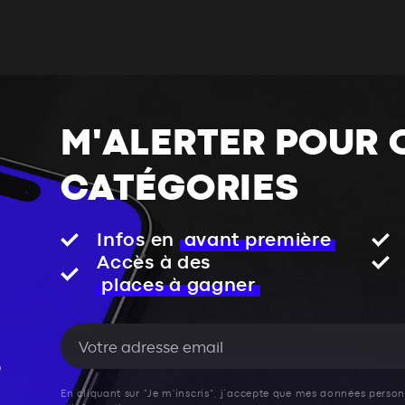
M'ALERTER POUR 
CATÉGORIES
Infos en
avant première
Accès à des
places à gagner
En cliquant sur "Je m'inscris", j’accepte que mes données personn