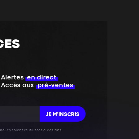
CES
Alertes
en direct
Accès aux
pré-ventes
JE M'INSCRIS
elles soient réutilisées à des fins