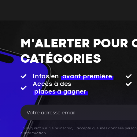
M'ALERTER POUR 
CATÉGORIES
Infos en
avant première
Accès à des
places à gagner
En cliquant sur "Je m'inscris", j’accepte que mes données personn
d’information.