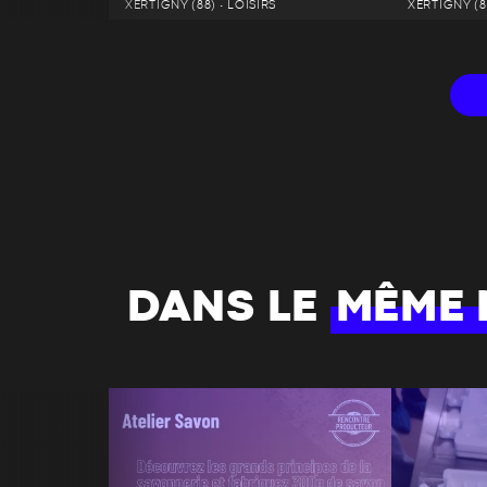
XERTIGNY (88) • LOISIRS
XERTIGNY (8
DANS LE
MÊME