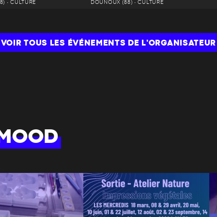
8) • CULTURE
DOUNOUX (88) • CULTURE
VOIR TOUS LES ÉVÉNEMENTS DE L'ORGANISATEUR
 MOOD