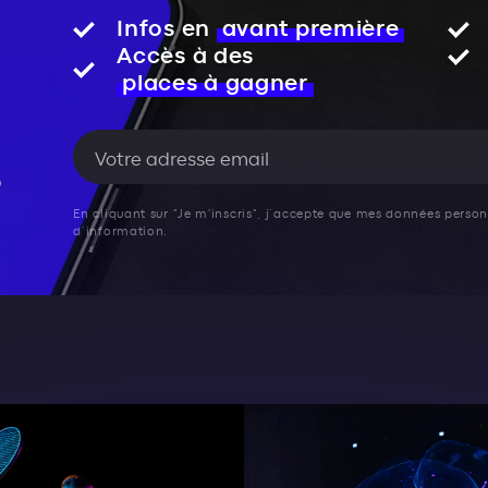
Infos en
avant première
Accès à des
places à gagner
En cliquant sur "Je m'inscris", j’accepte que mes données personn
d’information.