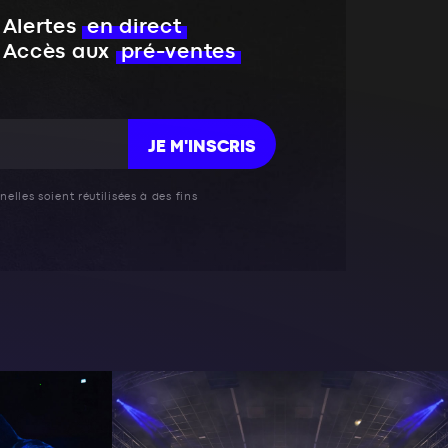
Alertes
en direct
Accès aux
pré-ventes
JE M'INSCRIS
elles soient réutilisées à des fins