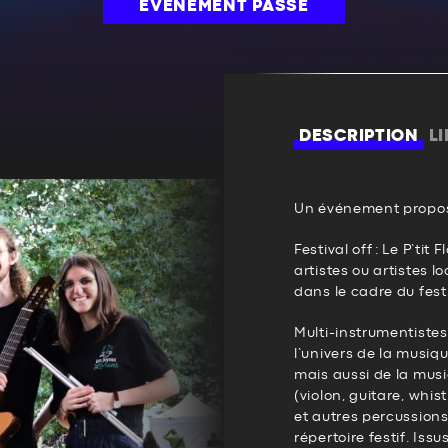
ÉVÉNEMENT PASSÉ
DESCRIPTION
L
Un événement propos
Festival off : Le P’tit
artistes ou artistes 
dans le cadre du festi
Multi-instrumentistes
l’univers de la musiq
mais aussi de la mus
(violon, guitare, whis
et autres percussion
répertoire festif. Iss