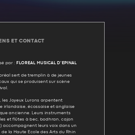
IENS ET CONTACT
é par :
FLOREAL MUSICAL D’EPINAL
 Floréal sert de tremplin à de jeunes
locaux qui se produisent sur scène
val.
, les Joyeux Lurons arpentent
ue irlandaise, écossaise et anglaise
ique ancienne. Leurs instruments
tles et flûtes à bec, bodhran, cajon
s) accompagnent leurs voix dans un
us de la Haute Ecole des Arts du Rhin