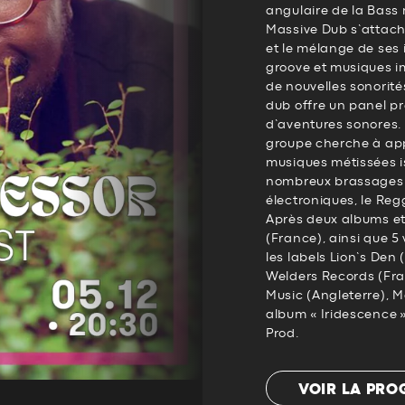
angulaire de la Bass 
Massive Dub s’attach
et le mélange de ses 
groove et musiques i
de nouvelles sonorité
dub offre un panel pre
d’aventures sonores. 
groupe cherche à ap
musiques métissées i
nombreux brassages 
électroniques, le Regg
Après deux albums et
(France), ainsi que 5 
les labels Lion’s Den
Welders Records (Fra
Music (Angleterre), M
album « Iridescence 
Prod.
VOIR LA PR