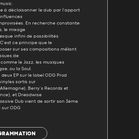
music.
e à décloisonner le dub par l’apport
influences
mprovisées. En recherche constante
s, le mixage
sque infini de possibilités
C’est ce principe que le
poser sur ses compositions mêlant
ssues de
comme le Jazz, les musiques
ae, ou la Soul.
 deux EP sur le label ODG Prod
vinyles sortis sur
 (Allemagne), Berry’s Records et
nce), et Dreadwise
assive Dub vient de sortir son 3ème
» sur ODG
OGRAMMATION