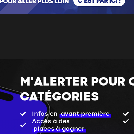
M'ALERTER POUR 
CATÉGORIES
Infos en
avant première
Accès à des
places à gagner