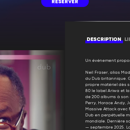
RÉSERVER
DESCRIPTION
L
Un événement propos
Neil Fraser, alias Ma
du Dub britannique. G
propre matériel dès 
80 le label Ariwa et l
de 200 albums à son a
Perry, Horace Andy, J
Massive Attack avec N
Dub en perpétuelle 
mondiale. Dernière so
— septembre 2025. La 