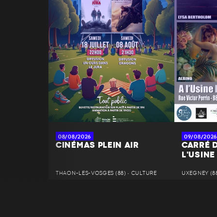
08/08/2026
09/08/2026
CINÉMAS PLEIN AIR
CARRÉ D
L'USINE
THAON-LES-VOSGES (88) • CULTURE
UXEGNEY (88