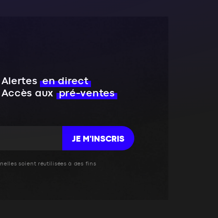
Alertes
en direct
Accès aux
pré-ventes
JE M'INSCRIS
elles soient réutilisées à des fins