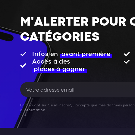
M'ALERTER POUR 
CATÉGORIES
Infos en
avant première
Accès à des
places à gagner
En cliquant sur "Je m'inscris", j’accepte que mes données personn
d’information.