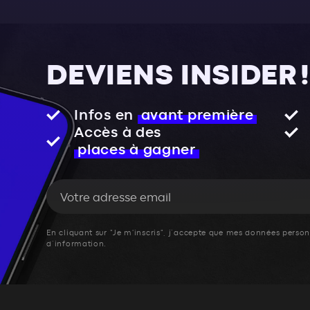
DEVIENS INSIDER !
Infos en
avant première
Accès à des
places à gagner
En cliquant sur "Je m'inscris", j’accepte que mes données personn
d’information.