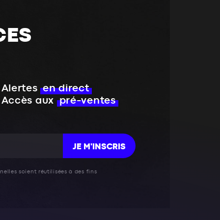
CES
Alertes
en direct
Accès aux
pré-ventes
JE M'INSCRIS
elles soient réutilisées à des fins