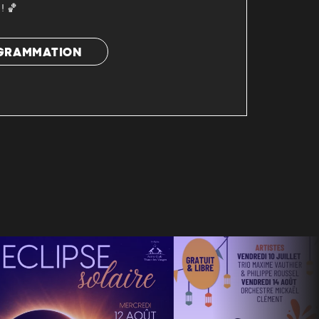
! 🏀
OGRAMMATION