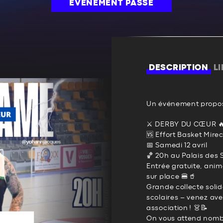
ÉVÉNEMENT PASSÉ
DESCRIPTION
L
Un événement propos
⚔️ DERBY DU CŒUR 
🆚 Effort Basket Mire
📅 Samedi 12 avril
🏀 20h au Palais des 
Entrée gratuite, anim
sur place 🍔🥤
Grande collecte solid
scolaires – venez ave
association ! 👗📝
On vous attend nombr