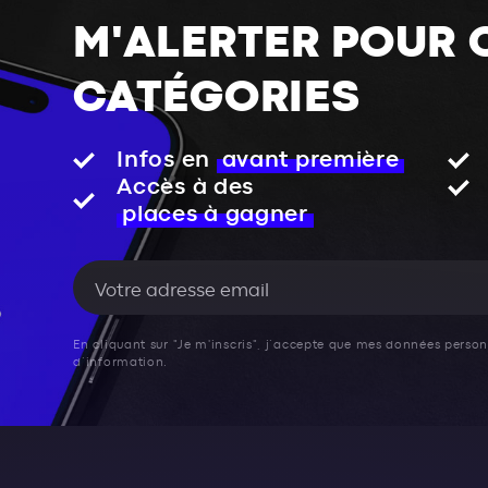
M'ALERTER POUR 
CATÉGORIES
Infos en
avant première
Accès à des
places à gagner
En cliquant sur "Je m'inscris", j’accepte que mes données personn
d’information.