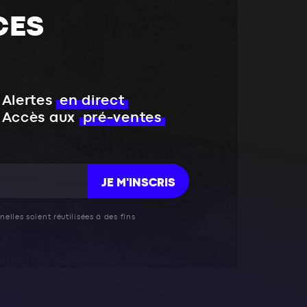
CES
Alertes
en direct
Accès aux
pré-ventes
JE M'INSCRIS
elles soient réutilisées à des fins